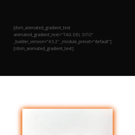
[dsm_animated_gradient_text
animated_gradient_text=”TAG DEL SITO”
_builder_version=”4.5.2″ _module_preset=”default”]
[/dsm_animated_gradient_text]