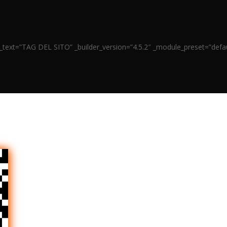
text=”TAG DEL SITO” _builder_version=”4.5.2″ _module_preset=”defau