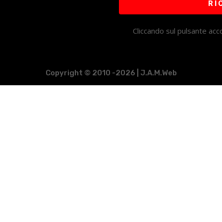
RI
Cliccando sul pulsante acco
Copyright © 2010 -2026 | J.A.M.Web